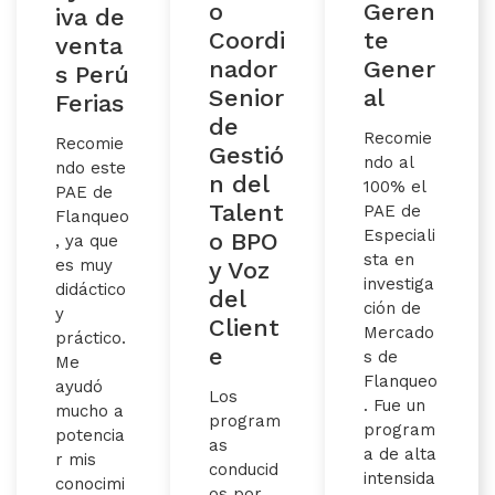
Geren
o
iva de
te
Coordi
venta
Gener
nador
s Perú
al
Senior
Ferias
de
Recomie
Recomie
Gestió
ndo al
ndo este
n del
100% el
PAE de
Talent
PAE de
Flanqueo
Especiali
o BPO
, ya que
sta en
es muy
y Voz
investiga
didáctico
del
ción de
y
Client
Mercado
práctico.
e
s de
Me
Flanqueo
ayudó
Los
. Fue un
mucho a
program
program
potencia
as
a de alta
r mis
conducid
intensida
conocimi
os por